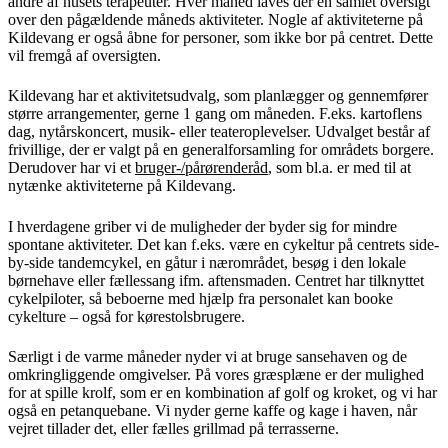
andre af husets terapeuter. Hver måned laves der en samlet oversigt
over den pågældende måneds aktiviteter. Nogle af aktiviteterne på
Kildevang er også åbne for personer, som ikke bor på centret. Dette
vil fremgå af oversigten.
Kildevang har et aktivitetsudvalg, som planlægger og gennemfører
større arrangementer, gerne 1 gang om måneden. F.eks. kartoflens
dag, nytårskoncert, musik- eller teateroplevelser. Udvalget består af
frivillige, der er valgt på en generalforsamling for områdets borgere.
Derudover har vi et
bruger-/pårørenderåd
, som bl.a. er med til at
nytænke aktiviteterne på Kildevang.
I hverdagene griber vi de muligheder der byder sig for mindre
spontane aktiviteter. Det kan f.eks. være en cykeltur på centrets side-
by-side tandemcykel, en gåtur i nærområdet, besøg i den lokale
børnehave eller fællessang ifm. aftensmaden. Centret har tilknyttet
cykelpiloter, så beboerne med hjælp fra personalet kan booke
cykelture – også for kørestolsbrugere.
Særligt i de varme måneder nyder vi at bruge sansehaven og de
omkringliggende omgivelser. På vores græsplæne er der mulighed
for at spille krolf, som er en kombination af golf og kroket, og vi har
også en petanquebane. Vi nyder gerne kaffe og kage i haven, når
vejret tillader det, eller fælles grillmad på terrasserne.