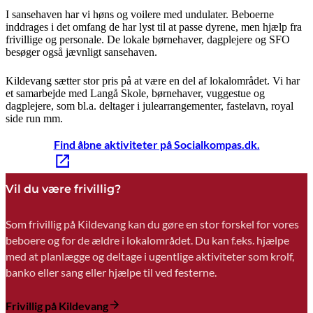
I sansehaven har vi høns og voilere med undulater. Beboerne
inddrages i det omfang de har lyst til at passe dyrene, men hjælp fra
frivillige og personale. De lokale børnehaver, dagplejere og SFO
besøger også jævnligt sansehaven.
Kildevang sætter stor pris på at være en del af lokalområdet. Vi har
et samarbejde med Langå Skole, børnehaver, vuggestue og
dagplejere, som bl.a. deltager i julearrangementer, fastelavn, royal
side run mm.
Find åbne aktiviteter på Socialkompas.dk.
Vil du være frivillig?
Som frivillig på Kildevang kan du gøre en stor forskel for vores
beboere og for de ældre i lokalområdet. Du kan f.eks. hjælpe
med at planlægge og deltage i ugentlige aktiviteter som krolf,
banko eller sang eller hjælpe til ved festerne.
Frivillig på Kildevang