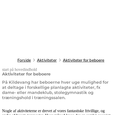
Forside
Aktiviteter
Aktiviteter for beboere
start på hovedindhold
senest opdateret 10. februar 2026
Aktiviteter for beboere
På Kildevang har beboerne hver uge mulighed for
at deltage i forskellige planlagte aktiviteter, fx
dame- eller mandeklub, stolegymnastik og
træningshold i træningssalen.
Nogle af aktiviteterne er drevet af vores fantastiske frivillige, og