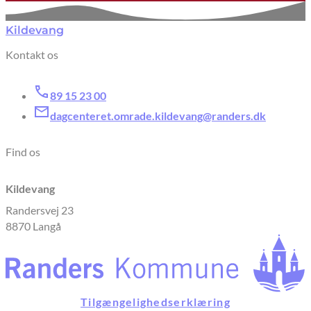
Kildevang
Kontakt os
89 15 23 00
dagcenteret.omrade.kildevang@randers.dk
Find os
Kildevang
Randersvej 23
8870 Langå
Tilgængelighedserklæring